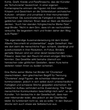
Kohle, Grafit, Kreide und Paraffinwachs, das der Künstler
als "Schuhcreme" bezeichnet. In einer eigenen
Formensprache erinnern die Figuren mit ihren stilisierten
Körpern und Gesichtern an die Götterstatuen archaischer
Kulturen - erhaben und unnahbar in ihrer monumentalen
Schlichtheit. Die zurückhaltende Farbigkeit in bläulichen,
gelblichen oder rötlichen Tönen lässt an Stein als Werkstoff
denken. "Auch hier standen frühgriechische Werke Pate",
sagt Binder. "Nicht in dem Sinn, dass ich sie nachzubilden
versuche. Sie begeistern mich und finden daher den Weg
aufs Papier."
"Die eigenständige Auseinandersetzung mit dem Vorbild
Alberto Giacometti ist unübersehbar", sagte Geiselhart. Hier
wie dort steht die menschliche Figur, schlank, überlängt und
ausdrucksstark in ihrer Reduktion, im Fokus. Binders
gemalte Statuen sind von einer derart bestechenden
Präsenz, dass man den Raum mit einem einzigen Bild füllen
könnten. Das Gewölbe wirkt beinahe übervoll von
heroischen oder göttlichen Gestalten, deren Aura keine
weiteren neben ihnen zu dulden scheinen.
Eine Reihe seiner Werke hat Binder mit "Chorismos"
überschrieben, dem griechischen Begriff für Trennung.
"Chorismos" zeigt Figuren, die scheinbar miteinander
kommunizieren, jedoch in sich selbst durch unterschiedliche
Farbigkeit und schwarze Striche gespalten erscheinen. Ihr
statischer Aufbau verhindert echte Zuwendung. "Die Frage
menschlicher Kommunikation beschäftigt mich sehr", so der
Künstler. "Ich beobachte in der Gesellschaft, dass man
zwar miteinander redet, dies jedoch an der Oberfläche
bleibt. Es funktioniert nicht so, wie es sollte." In den Statuen
drücke sich auch etwas wie Selbstschutz aus.