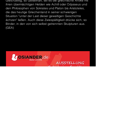
Gleichzeitig, so Geiselhart, sei es die griechische Antike mit
ihren übermächtigen Helden wie Achill oder Odysseus und
den Philosophen von Sokrates und Platon bis Aristoteles,
die das heutige Griechenland in seiner schwierigen
Situation "unter der Last dieser gewaltigen Geschichte
ächzen" ließen. Auch diese Zwiespältigkeit drücke sich, so
Binder, in den von sich selbst getrennten Skulpturen aus.
(GEA)