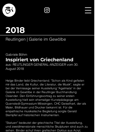
2018
Reutlingen | Galerie im Gewölbe
Gabriele Böhm
Inspiriert von Griechenland
aus: REUTLINGER GENERAL-ANZEIGER vom 30.
August 2018
Helge Binder liebt Griechenland. "Schon als Kind gefielen
mir das Land, die Kultur, die Literatur, die Musik", sagte er
bei der Vernissage seiner Ausstellung "Agalmata" in der
Galerie im Gewölbe in der Reutlinger Buchhandlung
Osiander. Den Einführungsvortrag zu seiner ersten
Ausstellung hielt sein ehemaliger Kunstpädagoge am
Quenstedt-Gymnasium Mössingen, CHC Geiselhart, der als
Maler, Bildhauer und Drucker bekannt ist. Für die
empathische musikalische Begleitung sorgte Gerald
Stempfel auf historischen Instrumenten.
"Statuen" bedeutet der griechische Titel der Ausstellung,
und zweidimensionale menschliche Skulpturen sind auch zu
sehen. Binder schuf ihren grafischen Duktus aus Acryl,